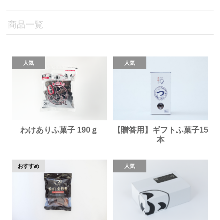
商品一覧
わけありふ菓子 190ｇ
【贈答用】ギフトふ菓子15
本